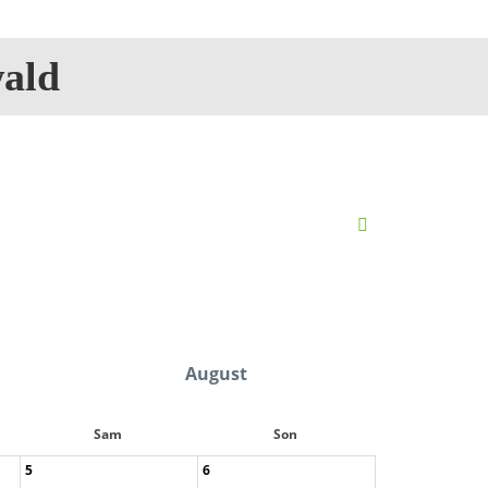
ald
August
Sam
Son
5
6