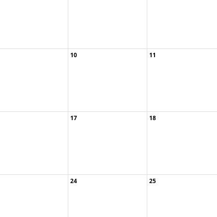
10
11
Kräuterführung ...
17
18
562.2-25/1 Zer ...
Naturentdecker ...
Naturentdecker ...
aturentdecker ...
24
25
oosafari – Som ...
Zoosafari – Som ...
Der Wald im (Kl ...
Zoosafari – Som ...