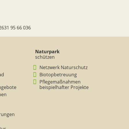
2631 95 66 036
Naturpark
schützen
Netzwerk Naturschutz
ad
Biotopbetreuung
Pflegemaßnahmen
ngebote
beispielhafter Projekte
eben
rungen
tur