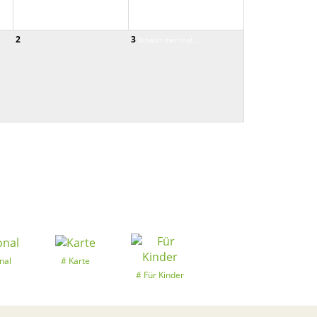
2
3
Schaun mer mal, ...
nal
Karte
Für Kinder