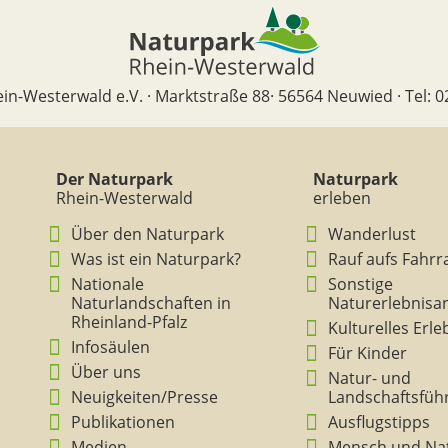
in-Westerwald e.V. · Marktstraße 88· 56564 Neuwied · Tel: 0
Der Naturpark
Naturpark
Rhein-Westerwald
erleben
Über den Naturpark
Wanderlust
Was ist ein Naturpark?
Rauf aufs Fahrr
Nationale
Sonstige
Naturlandschaften in
Naturerlebnisa
Rheinland-Pfalz
Kulturelles Erl
Infosäulen
Für Kinder
Über uns
Natur- und
Neuigkeiten/Presse
Landschaftsfüh
Publikationen
Ausflugstipps
Medien
Mensch und Na