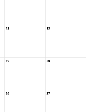
12
13
Limes – Führung ...
19
20
Backestag im Fl ...
Bergmännische R ...
Neophyten im En ...
Offene Gartenpf ...
26
27
Frühlingsgefühl ...