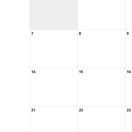
7
8
9
G195-25/1 Rosen ...
14
15
16
Naturentdecker ...
Kräuterführung ...
G
Naturentdecker ...
N
21
22
23
Offene Gartenpf ...
Zoosafari – Som ...
Z
Zoosafari – Som ...