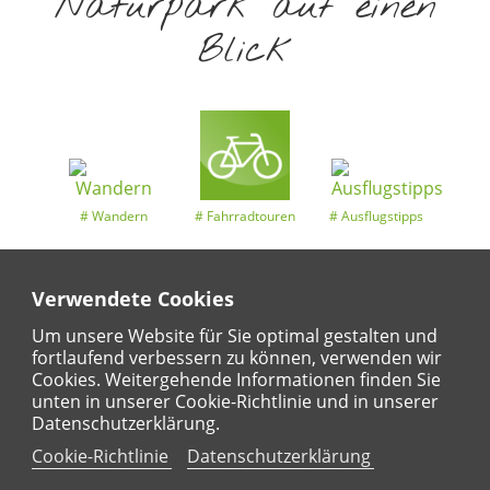
Naturpark auf einen
Blick
Wandern
Fahrradtouren
Ausflugstipps
Verwendete Cookies
Entdeckertouren
Ansichten
Kalender
Um unsere Website für Sie optimal gestalten und
fortlaufend verbessern zu können, verwenden wir
Cookies. Weitergehende Informationen finden Sie
unten in unserer Cookie-Richtlinie und in unserer
Datenschutzerklärung.
Regional
Karte
Für Kinder
Cookie-Richtlinie
Datenschutzerklärung