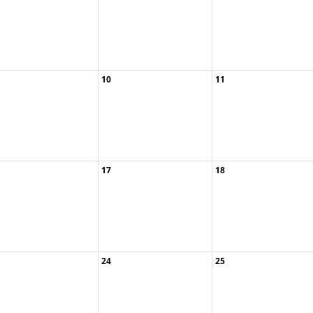
10
11
A153-25/1 Basis ...
A529-25/1 Komoo ...
17
18
tuelle Inform ...
B105-25/1 Basis ...
Einführung in d ...
Die Roteiche – ...
P110.3-25/1 Dei ...
24
25
sterabenteuer ...
Finden wir den ...
stereierfärben ...
Osterabenteuer ...