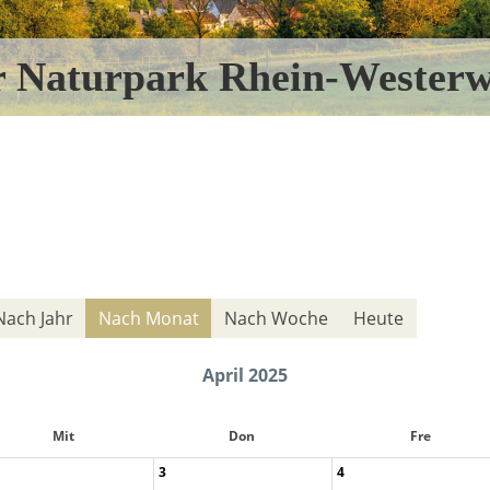
r Naturpark Rhein-Westerw
Nach Jahr
Nach Monat
Nach Woche
Heute
April 2025
Mit
Don
Fre
3
4