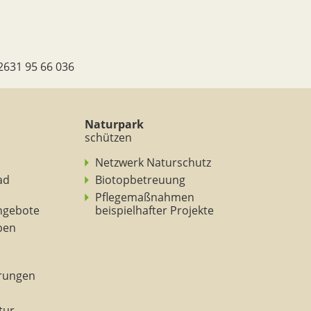
2631 95 66 036
Naturpark
schützen
Netzwerk Naturschutz
ad
Biotopbetreuung
Pflegemaßnahmen
ngebote
beispielhafter Projekte
eben
rungen
tur