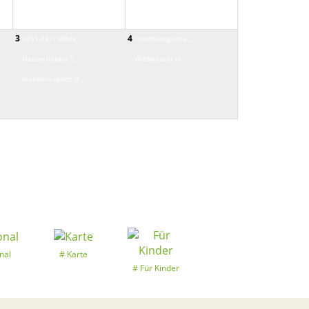
3
4
A151-25/1 Wildk ...
Ornithologische ...
Naturerlebnis S ...
Wildkräuter in ...
Wandern durch d ...
nal
Karte
Für Kinder