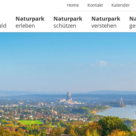
Home
Kontakt
Kalender
Naturpark
Naturpark
Naturpark
Na
ald
erleben
schützen
verstehen
ge