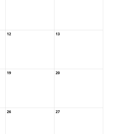
12
13
Wildkräuterwand ...
19
20
Wildkräuterwand ...
Rundwanderung u ...
26
27
Obstbaumschnitt ...