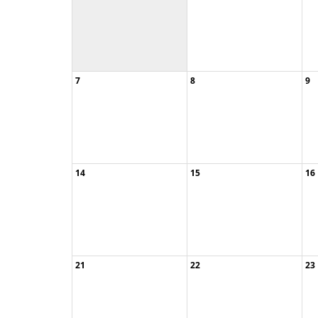
7
8
9
A114-25/1 Grund ...
14
15
16
Ak
21
22
23
Osterabenteuer ...
Osterabenteuer ...
O
Ostereierfärben ...
O