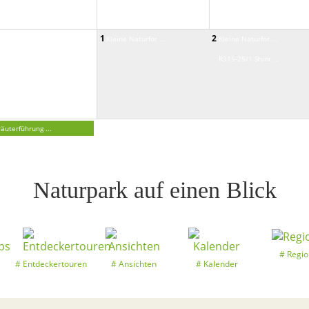
1
2
leine Naturfor ...
Kleine Naturfor ...
Kleine Naturfor ...
R315-25/1 Shinr ...
räuterführung ...
Naturpark auf einen Blick
Regio
Entdeckertouren
Ansichten
Kalender