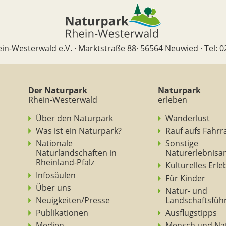
in-Westerwald e.V. · Marktstraße 88· 56564 Neuwied · Tel: 0
Der Naturpark
Naturpark
Rhein-Westerwald
erleben
Über den Naturpark
Wanderlust
Was ist ein Naturpark?
Rauf aufs Fahrr
Nationale
Sonstige
Naturlandschaften in
Naturerlebnisa
Rheinland-Pfalz
Kulturelles Erl
Infosäulen
Für Kinder
Über uns
Natur- und
Neuigkeiten/Presse
Landschaftsfüh
Publikationen
Ausflugstipps
Medien
Mensch und Na