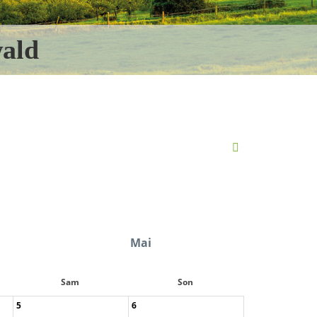
ald
Mai
Sam
Son
5
6