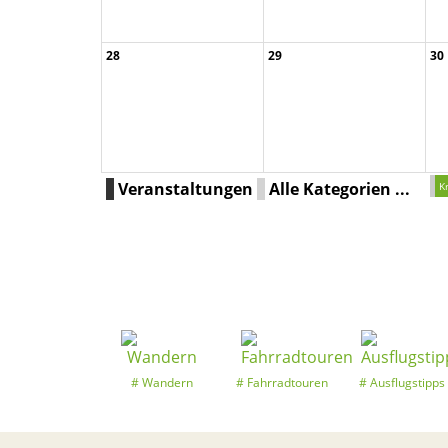
28
29
30
D102-25/1 Der f ...
K
G191-25/1 Kreis ...
Kleine Naturfor ...
Veranstaltungen
Alle Kategorien ...
K
Wandern
Fahrradtouren
Ausflugstipps