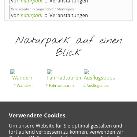
von
naturpark
:: Veranstaltungen
Wildkräuter in Segendorf / Monrepos
von
naturpark
:: Veranstaltungen
Naturpark auf einen
Blick
Wandern
Fahrradtouren
Ausflugstipps
Verwendete Cookies
Entdeckertouren
Ansichten
Kalender
Um unsere Website für Sie optimal gestalten und
fortlaufend verbessern zu können, verwenden wir