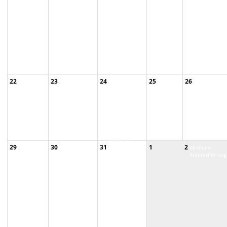
Europäisch ...
Nachtfalterleu
...
22
23
24
25
26
03:00pm
07:00pm
06:30pm
Kräuter-Tinktur
G138
Abendführung
...
Blütenpoll
im ...
...
05:00pm R300
Shinrin Yo ...
05:00pm R312
Europäisch ...
29
30
31
1
2
05:00pm
05:00pm R312
06:00pm
G192
Europäisch ...
Kräuterführung
Essbare Wi
...
...