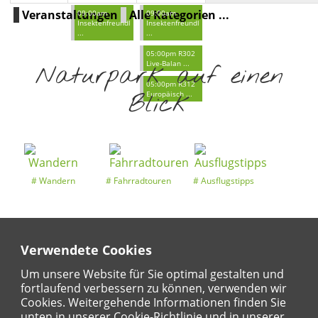
Veranstaltungen
Alle Kategorien ...
09:00am
09:00am
Insektenfreundl
Insektenfreundl
...
...
05:00pm R302
Live-Balan ...
Naturpark auf einen
05:00pm R312
Blick
Europäisch ...
Wandern
Fahrradtouren
Ausflugstipps
Verwendete Cookies
Entdeckertouren
Ansichten
Kalender
Um unsere Website für Sie optimal gestalten und
fortlaufend verbessern zu können, verwenden wir
Cookies. Weitergehende Informationen finden Sie
unten in unserer Cookie-Richtlinie und in unserer