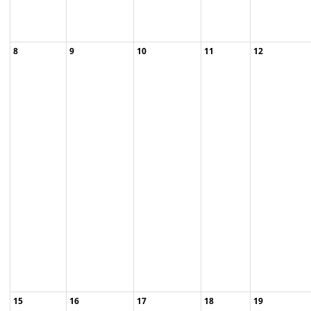
8
9
10
11
12
10:00am
05:00pm R312
06:30pm
Familienfest
Europäisch ...
Abendführung
im ...
im ...
15
16
17
18
19
05:00pm R312
09:00pm