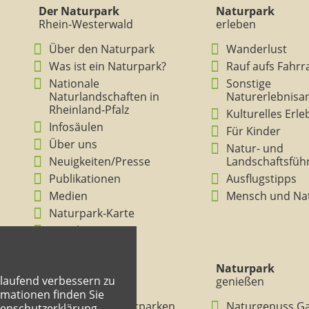
Der Naturpark
Naturpark
Rhein-Westerwald
erleben
Über den Naturpark
Wanderlust
Was ist ein Naturpark?
Rauf aufs Fahrr
Nationale
Sonstige
Naturlandschaften in
Naturerlebnisa
Rheinland-Pfalz
Kulturelles Erl
Infosäulen
Für Kinder
Über uns
Natur- und
Neuigkeiten/Presse
Landschaftsfüh
Publikationen
Ausflugstipps
Medien
Mensch und Na
Naturpark-Karte
Ansichten
Naturpark
Naturpark
tlaufend verbessern zu
verstehen
genießen
mationen finden Sie
BNE in den Naturparken
Naturgenuss G
tenschutzerklärung.