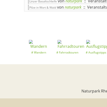
von
naturpark
:: Veranstal
Linzer Basaltschleife
von
naturpark
:: Veranstal
Pilze in Wort & Wald
Wandern
Fahrradtouren
Ausflugstipps
Naturpark Rhe