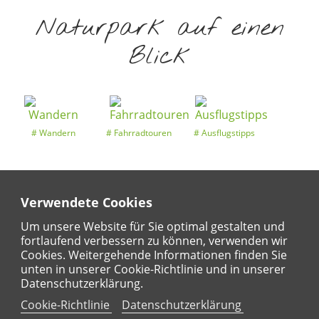
Naturpark auf einen
Blick
Wandern
Fahrradtouren
Ausflugstipps
Verwendete Cookies
Entdeckertouren
Ansichten
Kalender
Um unsere Website für Sie optimal gestalten und
fortlaufend verbessern zu können, verwenden wir
Cookies. Weitergehende Informationen finden Sie
unten in unserer Cookie-Richtlinie und in unserer
Regional
Karte
Datenschutzerklärung.
Für Kinder
Cookie-Richtlinie
Datenschutzerklärung