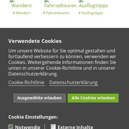
Wandern
Fahrradtouren
Ausflugstipps
Verwendete Cookies
Entdeckertouren
Ansichten
Kalender
Um unsere Website für Sie optimal gestalten und
fortlaufend verbessern zu können, verwenden wir
Cookies. Weitergehende Informationen finden Sie
unten in unserer Cookie-Richtlinie und in unserer
Regional
Karte
Datenschutzerklärung.
Für Kinder
Cookie-Richtlinie
Datenschutzerklärung
Ausgewählte erlauben
Alle Cookies erlauben
Cookie Einstellungen:
Naturpark Rhein-Westerwald e.V. · Marktstraße 88·
56564 Neuwied · Tel: 02631 95 66 036
Notwendig
Externe Inhalte