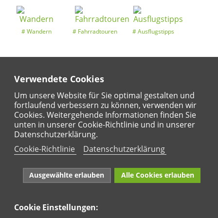
Wandern
Fahrradtouren
Ausflugstipps
Verwendete Cookies
Entdeckertouren
Ansichten
Kalender
Um unsere Website für Sie optimal gestalten und
fortlaufend verbessern zu können, verwenden wir
Cookies. Weitergehende Informationen finden Sie
unten in unserer Cookie-Richtlinie und in unserer
Regional
Karte
Datenschutzerklärung.
Für Kinder
Cookie-Richtlinie
Datenschutzerklärung
Ausgewählte erlauben
Alle Cookies erlauben
Cookie Einstellungen:
Naturpark Rhein-Westerwald e.V. · Marktstraße 88·