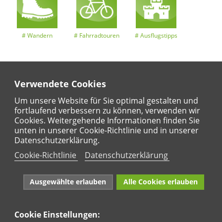
Wandern
Fahrradtouren
Ausflugstipps
Verwendete Cookies
Entdeckertouren
Ansichten
Kalender
Um unsere Website für Sie optimal gestalten und
fortlaufend verbessern zu können, verwenden wir
Cookies. Weitergehende Informationen finden Sie
unten in unserer Cookie-Richtlinie und in unserer
Regional
Karte
Datenschutzerklärung.
Für Kinder
Cookie-Richtlinie
Datenschutzerklärung
Ausgewählte erlauben
Alle Cookies erlauben
Cookie Einstellungen:
Naturpark Rhein-Westerwald e.V. · Marktstraße 88·