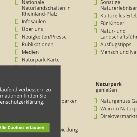
Nationale
Sonstige
Naturlandschaften in
Naturerlebnisa
Rheinland-Pfalz
Kulturelles Erl
Infosäulen
Für Kinder
Über uns
Natur- und
Neuigkeiten/Presse
Landschaftsfüh
Publikationen
Ausflugstipps
Medien
Mensch und Na
Naturpark-Karte
Ansichten
Naturpark
Naturpark
tlaufend verbessern zu
verstehen
genießen
mationen finden Sie
BNE in den Naturparken
Naturgenuss G
tenschutzerklärung.
Rheinland-Pfalz
Wein im Naturp
Entdeckertouren
Direktvermarkt
Mitmachheft
Alle Cookies erlauben
Nachhaltige Entwicklung