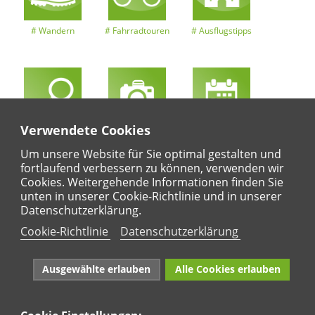
Wandern
Fahrradtouren
Ausflugstipps
Verwendete Cookies
Entdeckertouren
Ansichten
Kalender
Um unsere Website für Sie optimal gestalten und
fortlaufend verbessern zu können, verwenden wir
Cookies. Weitergehende Informationen finden Sie
unten in unserer Cookie-Richtlinie und in unserer
Regional
Karte
Datenschutzerklärung.
Für Kinder
Cookie-Richtlinie
Datenschutzerklärung
Ausgewählte erlauben
Alle Cookies erlauben