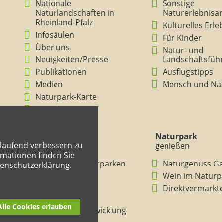
Nationale
Sonstige
Naturlandschaften in
Naturerlebnisa
Rheinland-Pfalz
Kulturelles Erl
Infosäulen
Für Kinder
Über uns
Natur- und
Neuigkeiten/Presse
Landschaftsfüh
Publikationen
Ausflugstipps
Medien
Mensch und Na
Naturpark-Karte
Ansichten
Naturpark
Naturpark
tlaufend verbessern zu
verstehen
genießen
mationen finden Sie
BNE in den Naturparken
Naturgenuss G
tenschutzerklärung.
Rheinland-Pfalz
Wein im Naturp
Entdeckertouren
Direktvermarkt
Mitmachheft
Alle Cookies erlauben
Nachhaltige Entwicklung