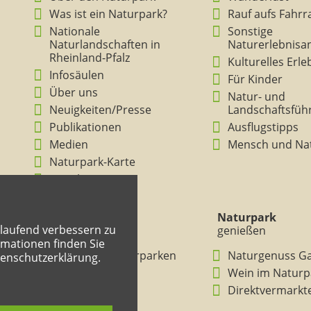
Was ist ein Naturpark?
Rauf aufs Fahrr
Nationale
Sonstige
Naturlandschaften in
Naturerlebnisa
Rheinland-Pfalz
Kulturelles Erl
Infosäulen
Für Kinder
Über uns
Natur- und
Neuigkeiten/Presse
Landschaftsfüh
Publikationen
Ausflugstipps
Medien
Mensch und Na
Naturpark-Karte
Ansichten
Naturpark
Naturpark
tlaufend verbessern zu
verstehen
genießen
mationen finden Sie
BNE in den Naturparken
Naturgenuss G
tenschutzerklärung.
Rheinland-Pfalz
Wein im Naturp
Entdeckertouren
Direktvermarkt
Mitmachheft