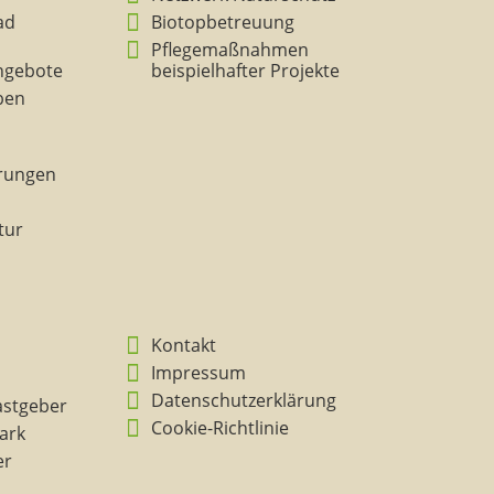
ad
Biotopbetreuung
Pflegemaßnahmen
ngebote
beispielhafter Projekte
eben
rungen
tur
Kontakt
Impressum
Datenschutzerklärung
astgeber
Cookie-Richtlinie
ark
er