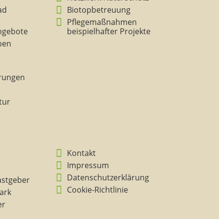
ad
Biotopbetreuung
Pflegemaßnahmen
ngebote
beispielhafter Projekte
eben
rungen
tur
Kontakt
Impressum
Datenschutzerklärung
astgeber
Cookie-Richtlinie
ark
er