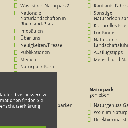
Was ist ein Naturpark?
Rauf aufs Fahrr
Nationale
Sonstige
Naturlandschaften in
Naturerlebnisa
Rheinland-Pfalz
Kulturelles Erl
Infosäulen
Für Kinder
Über uns
Natur- und
Neuigkeiten/Presse
Landschaftsfüh
Publikationen
Ausflugstipps
Medien
Mensch und Na
Naturpark-Karte
Ansichten
Naturpark
Naturpark
tlaufend verbessern zu
verstehen
genießen
mationen finden Sie
BNE in den Naturparken
Naturgenuss G
tenschutzerklärung.
Rheinland-Pfalz
Wein im Naturp
Entdeckertouren
Direktvermarkt
Mitmachheft