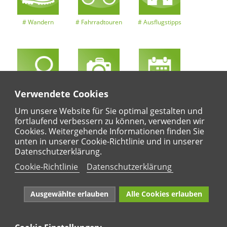
Wandern
Fahrradtouren
Ausflugstipps
Verwendete Cookies
Entdeckertouren
Ansichten
Kalender
Um unsere Website für Sie optimal gestalten und
fortlaufend verbessern zu können, verwenden wir
Cookies. Weitergehende Informationen finden Sie
unten in unserer Cookie-Richtlinie und in unserer
Regional
Karte
Datenschutzerklärung.
Für Kinder
Cookie-Richtlinie
Datenschutzerklärung
Ausgewählte erlauben
Alle Cookies erlauben