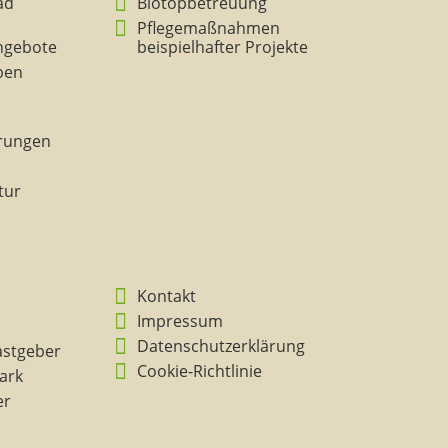
ad
Biotopbetreuung
Pflegemaßnahmen
ngebote
beispielhafter Projekte
eben
rungen
tur
Kontakt
Impressum
Datenschutzerklärung
astgeber
Cookie-Richtlinie
ark
er