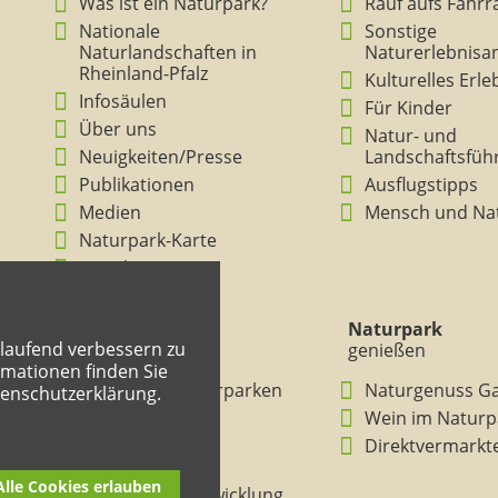
Was ist ein Naturpark?
Rauf aufs Fahrr
Nationale
Sonstige
Naturlandschaften in
Naturerlebnisa
Rheinland-Pfalz
Kulturelles Erl
Infosäulen
Für Kinder
Über uns
Natur- und
Neuigkeiten/Presse
Landschaftsfüh
Publikationen
Ausflugstipps
Medien
Mensch und Na
Naturpark-Karte
Ansichten
Naturpark
Naturpark
tlaufend verbessern zu
verstehen
genießen
mationen finden Sie
BNE in den Naturparken
Naturgenuss G
tenschutzerklärung.
Rheinland-Pfalz
Wein im Naturp
Entdeckertouren
Direktvermarkt
Mitmachheft
Alle Cookies erlauben
Nachhaltige Entwicklung