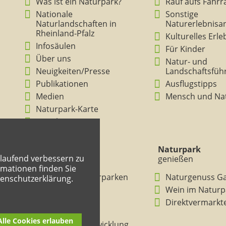
Was ist ein Naturpark?
Rauf aufs Fahrr
Nationale
Sonstige
Naturlandschaften in
Naturerlebnisa
Rheinland-Pfalz
Kulturelles Erl
Infosäulen
Für Kinder
Über uns
Natur- und
Neuigkeiten/Presse
Landschaftsfüh
Publikationen
Ausflugstipps
Medien
Mensch und Na
Naturpark-Karte
Ansichten
Naturpark
Naturpark
tlaufend verbessern zu
verstehen
genießen
mationen finden Sie
BNE in den Naturparken
Naturgenuss G
tenschutzerklärung.
Rheinland-Pfalz
Wein im Naturp
Entdeckertouren
Direktvermarkt
Mitmachheft
Alle Cookies erlauben
Nachhaltige Entwicklung