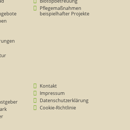
ad
Biotopbetreuung
Pflegemaßnahmen
ngebote
beispielhafter Projekte
eben
rungen
tur
Kontakt
Impressum
Datenschutzerklärung
astgeber
Cookie-Richtlinie
ark
er