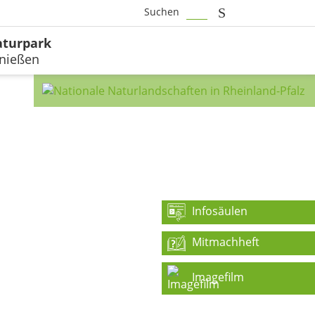
Suchen
Type 2 or more char
turpark
nießen
Infosäulen
Mitmachheft
Imagefilm