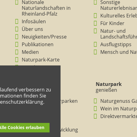
Nationale
Sonstige
Naturlandschaften in
Naturerlebnisa
Rheinland-Pfalz
Kulturelles Erl
Infosäulen
Für Kinder
Über uns
Natur- und
Neuigkeiten/Presse
Landschaftsfüh
Publikationen
Ausflugstipps
Medien
Mensch und Na
Naturpark-Karte
Ansichten
Naturpark
Naturpark
tlaufend verbessern zu
verstehen
genießen
mationen finden Sie
BNE in den Naturparken
Naturgenuss G
tenschutzerklärung.
Rheinland-Pfalz
Wein im Naturp
Entdeckertouren
Direktvermarkt
Mitmachheft
Alle Cookies erlauben
Nachhaltige Entwicklung