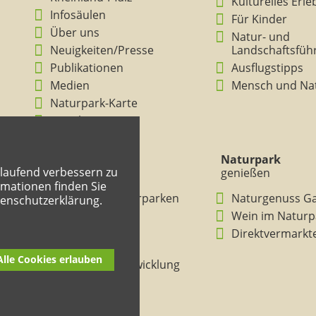
Kulturelles Erl
Infosäulen
Für Kinder
Über uns
Natur- und
Neuigkeiten/Presse
Landschaftsfüh
Publikationen
Ausflugstipps
Medien
Mensch und Na
Naturpark-Karte
Ansichten
Naturpark
Naturpark
tlaufend verbessern zu
verstehen
genießen
mationen finden Sie
BNE in den Naturparken
Naturgenuss G
tenschutzerklärung.
Rheinland-Pfalz
Wein im Naturp
Entdeckertouren
Direktvermarkt
Mitmachheft
Alle Cookies erlauben
Nachhaltige Entwicklung
Naturpark-Kitas
Lehrpfade