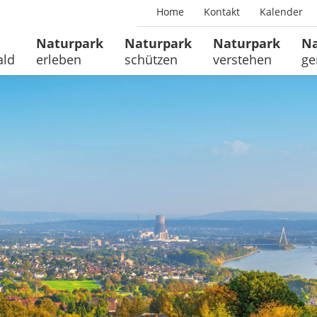
Home
Kontakt
Kalender
Naturpark
Naturpark
Naturpark
Na
ald
erleben
schützen
verstehen
ge