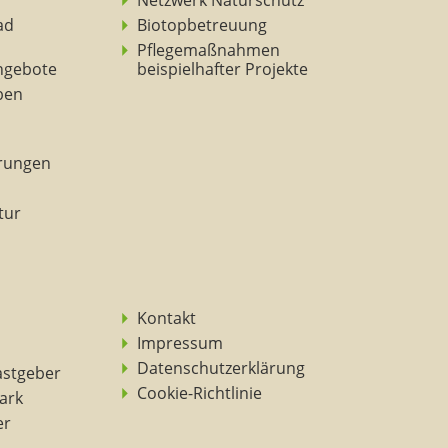
Netzwerk Naturschutz
ad
Biotopbetreuung
Pflegemaßnahmen
ngebote
beispielhafter Projekte
eben
rungen
tur
Kontakt
Impressum
Datenschutzerklärung
astgeber
Cookie-Richtlinie
ark
er