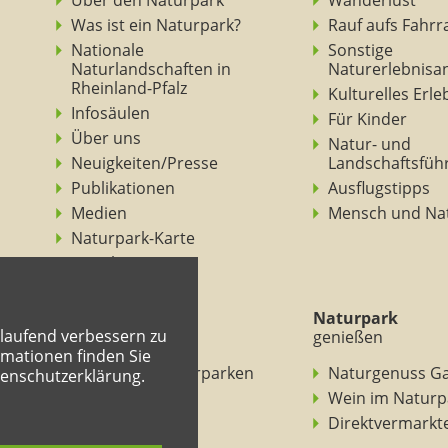
Über den Naturpark
Wanderlust
Was ist ein Naturpark?
Rauf aufs Fahrr
Nationale
Sonstige
Naturlandschaften in
Naturerlebnisa
Rheinland-Pfalz
Kulturelles Erl
Infosäulen
Für Kinder
Über uns
Natur- und
Neuigkeiten/Presse
Landschaftsfüh
Publikationen
Ausflugstipps
Medien
Mensch und Na
Naturpark-Karte
Ansichten
Naturpark
Naturpark
tlaufend verbessern zu
verstehen
genießen
mationen finden Sie
BNE in den Naturparken
Naturgenuss G
tenschutzerklärung.
Rheinland-Pfalz
Wein im Naturp
Entdeckertouren
Direktvermarkt
Mitmachheft