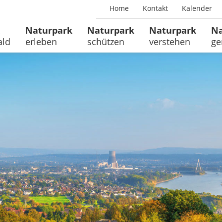
Home
Kontakt
Kalender
Naturpark
Naturpark
Naturpark
Na
ald
erleben
schützen
verstehen
ge