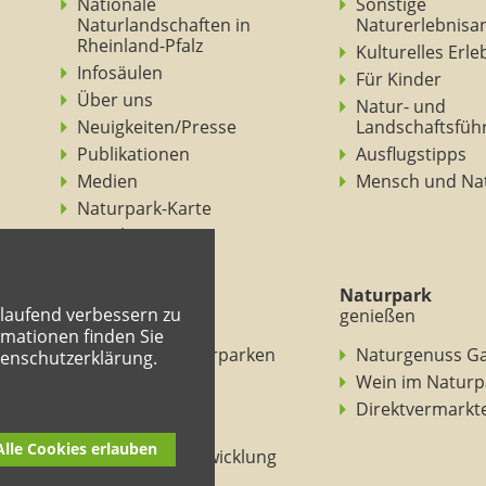
Nationale
Sonstige
Naturlandschaften in
Naturerlebnisa
Rheinland-Pfalz
Kulturelles Erl
Infosäulen
Für Kinder
Über uns
Natur- und
Neuigkeiten/Presse
Landschaftsfüh
Publikationen
Ausflugstipps
Medien
Mensch und Na
Naturpark-Karte
Ansichten
Naturpark
Naturpark
tlaufend verbessern zu
verstehen
genießen
mationen finden Sie
BNE in den Naturparken
Naturgenuss G
tenschutzerklärung.
Rheinland-Pfalz
Wein im Naturp
Entdeckertouren
Direktvermarkt
Mitmachheft
Alle Cookies erlauben
Nachhaltige Entwicklung
Naturpark-Kitas