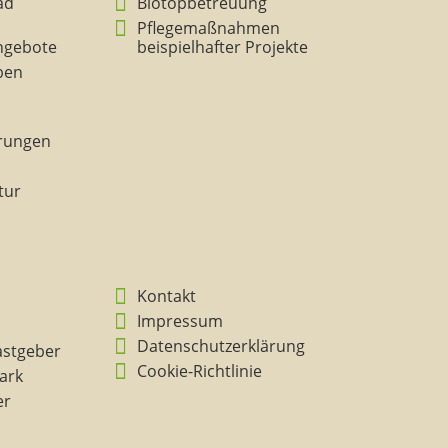
ad
Biotopbetreuung
Pflegemaßnahmen
ngebote
beispielhafter Projekte
eben
rungen
tur
Kontakt
Impressum
Datenschutzerklärung
astgeber
Cookie-Richtlinie
ark
er