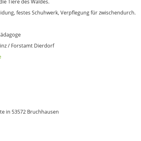
die Tiere des Waldes.
idung, festes Schuhwerk, Verpflegung für zwischendurch.
pädagoge
inz / Forstamt Dierdorf
e
tte in 53572 Bruchhausen