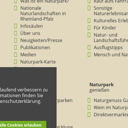
Was ist ein Naturpark?
Rauf aufs Fahrr
Nationale
Sonstige
Naturlandschaften in
Naturerlebnisa
Rheinland-Pfalz
Kulturelles Erl
Infosäulen
Für Kinder
Über uns
Natur- und
Neuigkeiten/Presse
Landschaftsfüh
Publikationen
Ausflugstipps
Medien
Mensch und Na
Naturpark-Karte
Ansichten
Naturpark
Naturpark
tlaufend verbessern zu
verstehen
genießen
mationen finden Sie
BNE in den Naturparken
Naturgenuss G
tenschutzerklärung.
Rheinland-Pfalz
Wein im Naturp
Entdeckertouren
Direktvermarkt
Mitmachheft
Alle Cookies erlauben
Nachhaltige Entwicklung