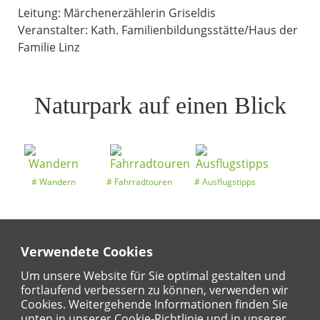
Leitung: Märchenerzählerin Griseldis
Veranstalter: Kath. Familienbildungsstätte/Haus der
Familie Linz
Naturpark auf einen Blick
Wandern
Fahrradtouren
Ausflugstipps
Verwendete Cookies
Entdeckertouren
Ansichten
Kalender
Um unsere Website für Sie optimal gestalten und
fortlaufend verbessern zu können, verwenden wir
Cookies. Weitergehende Informationen finden Sie
unten in unserer Cookie-Richtlinie und in unserer