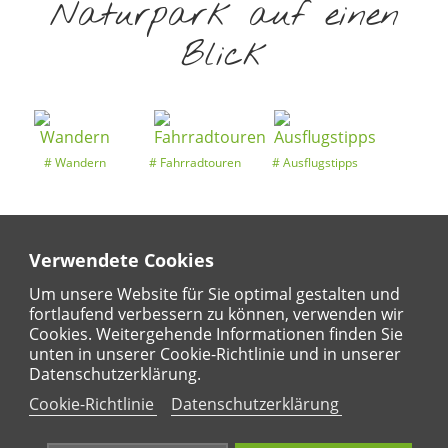
Naturpark auf einen
Blick
Wandern
Fahrradtouren
Ausflugstipps
Verwendete Cookies
Entdeckertouren
Ansichten
Kalender
Um unsere Website für Sie optimal gestalten und
fortlaufend verbessern zu können, verwenden wir
Cookies. Weitergehende Informationen finden Sie
unten in unserer Cookie-Richtlinie und in unserer
Regional
Karte
Datenschutzerklärung.
Für Kinder
Cookie-Richtlinie
Datenschutzerklärung